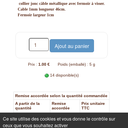
collier jonc câble métallique avec fermoir à visser.
Cable 1mm longueur 46cm.
Fermoir largeur 1cm
Prix :
1.00 €
Poids (emballé) : 5 g
14 disponible(s)
Remise accordée selon la quantité commandée
A partir de la
Remise
Prix unitaire
quantité
accordée
TTC
4
25 %
0.75 €
Ce site utilise des cookies et vous donne le contrôle sur
14
50 %
0.50 €
ceux que vous souhaitez activer